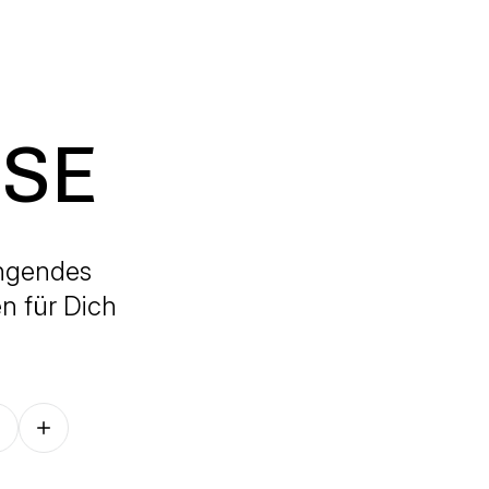
ISE
ingendes
n für Dich
Follow on other platforms